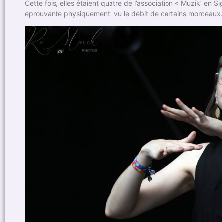
Cette fois, elles étaient quatre de l’association « Muzik’ en 
éprouvante physiquement, vu le débit de certains morceaux