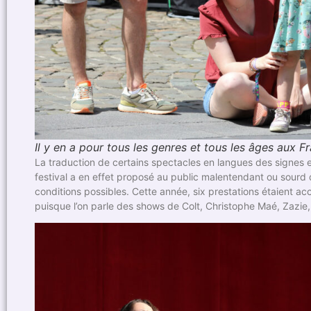
Il y en a pour tous les genres et tous les âges aux F
La traduction de certains spectacles en langues des signes e
festival a en effet proposé au public malentendant ou sourd d
conditions possibles. Cette année, six prestations étaient
puisque l’on parle des shows de Colt, Christophe Maé, Zazie,