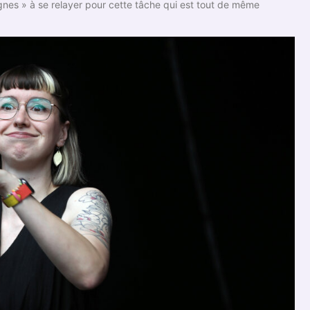
Signes » à se relayer pour cette tâche qui est tout de même
.