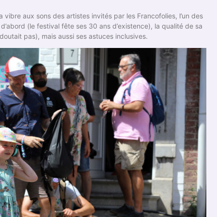
vibre aux sons des artistes invités par les Francofolies, l’un des
’abord (le festival fête ses 30 ans d’existence), la qualité de sa
utait pas), mais aussi ses astuces inclusives.