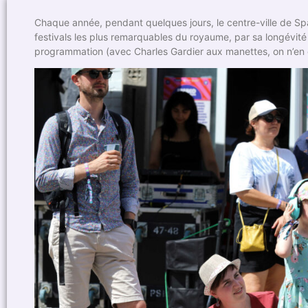
Chaque année, pendant quelques jours, le centre-ville de Spa 
festivals les plus remarquables du royaume, par sa longévité d
programmation (avec Charles Gardier aux manettes, on n’en do