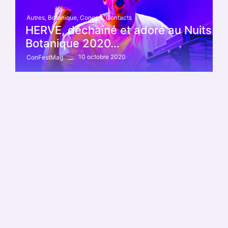
Autres
,
Botanique
,
Concert
,
Contacts
HERVE, déchaîné et adoré au Nuits
Botanique 2020…
10 octobre 2020
ConFestMag