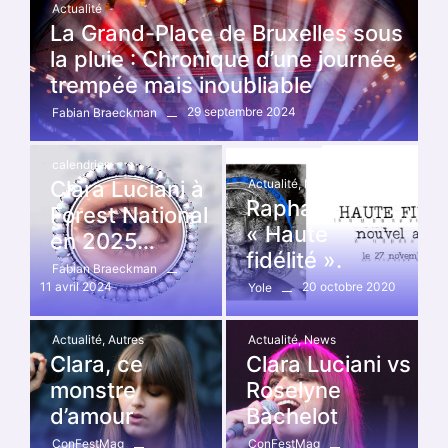
Actualité
La Grand-Place de Bruxelles sous
la pluie : Chronique d’une journée
trempée mais inoubliable
29 septembre 2024
Fabian Braeckman
calendrier
Actualité
,
News
Clara Luciani à
Raphaël
Forest National
« Haute
en 2025…
fidélité ».
Fabian Braeckman
11 avril 2024
20 octobre 2020
Yole
Actualité
,
Autres
Actualité
,
News
Clara, ce
Clara Luciani vs
monstre
Roselyne
d’amour
Bachelot
ConFestMag
ConFestMag