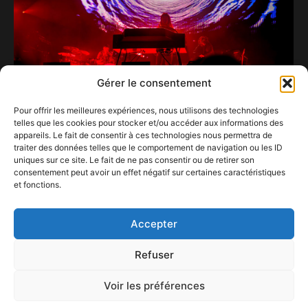
Gérer le consentement
Pour offrir les meilleures expériences, nous utilisons des technologies
telles que les cookies pour stocker et/ou accéder aux informations des
Bertrix en mode Baudet’stival by Bilia-Edmond
appareils. Le fait de consentir à ces technologies nous permettra de
30 juillet 2022
traiter des données telles que le comportement de navigation ou les ID
uniques sur ce site. Le fait de ne pas consentir ou de retirer son
consentement peut avoir un effet négatif sur certaines caractéristiques
Les rockeurs de Måneskin, grands gagnants de
et fonctions.
la 71e édition de l’Eurovision !
25 mai 2021
Accepter
Refuser
Voir les préférences
ConFestMag ©
2026
Créé par Alpax Production