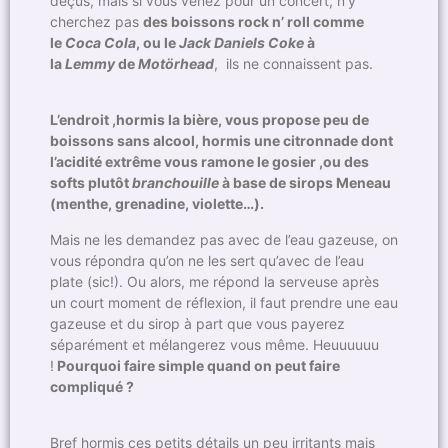
déçus, mais si vous venez pour un concert, n’y
cherchez pas
des boissons rock n’ roll comme
le
Coca Cola
, ou le
Jack Daniels Coke
à
la
Lemmy
de
Motörhead
, ils ne connaissent pas.
L’endroit ,hormis la bière, vous propose peu de
boissons sans alcool, hormis une citronnade dont
l’acidité extrême vous ramone le gosier ,ou des
softs plutôt
branchouille
à base de sirops Meneau
(menthe, grenadine, violette…).
Mais ne les demandez pas avec de l’eau gazeuse, on
vous répondra qu’on ne les sert qu’avec de l’eau
plate (sic!). Ou alors, me répond la serveuse après
un court moment de réflexion, il faut prendre une eau
gazeuse et du sirop à part que vous payerez
séparément et mélangerez vous même. Heuuuuuu
!
Pourquoi faire simple quand on peut faire
compliqué ?
Bref hormis ces petits détails un peu irritants mais