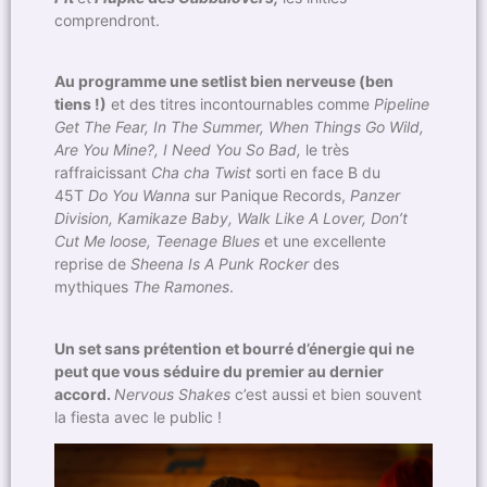
comprendront.
Au programme une setlist bien nerveuse (ben
tiens !)
et des titres incontournables comme
Pipeline
Get The Fear, In The Summer, When Things Go Wild,
Are You Mine?, I Need You So Bad,
le très
raffraicissant
Cha cha Twist
sorti en face B du
45T
Do You Wanna
sur Panique Records,
Panzer
Division, Kamikaze Baby, Walk Like A Lover, Don’t
Cut Me loose, Teenage Blues
et une excellente
reprise de
Sheena Is A Punk Rocker
des
mythiques
The Ramones
.
Un set sans prétention et bourré d’énergie qui ne
peut que vous séduire du premier au dernier
accord.
Nervous Shakes
c’est aussi et bien souvent
la fiesta avec le public !