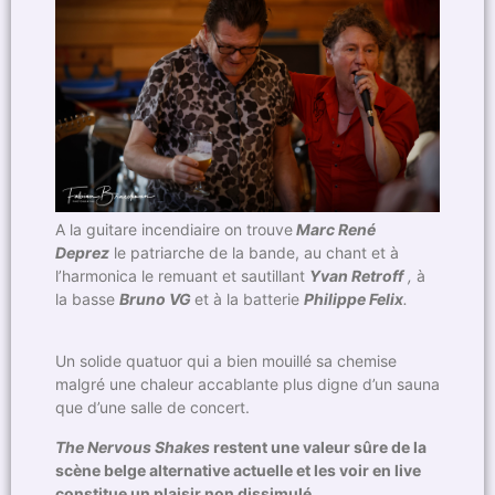
A la guitare incendiaire on trouve
Marc René
Deprez
le patriarche de la bande, au chant et à
l’harmonica le remuant et sautillant
Yvan Retroff
,
à
la basse
Bruno VG
et à la batterie
Philippe Felix
.
Un solide quatuor qui a bien mouillé sa chemise
malgré une chaleur accablante plus digne d’un sauna
que d’une salle de concert.
The Nervous Shakes
restent une valeur sûre de la
scène belge alternative actuelle et les voir en live
constitue un plaisir non dissimulé.