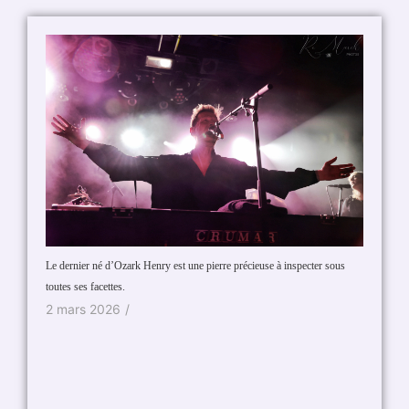
Le dernier né d’Ozark Henry est une pierre précieuse à inspecter sous
Un vend
toutes ses facettes.
6 aoû
2 mars 2026
/