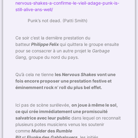
nervous-shakes-a-confirme-le-vieil-adage-punk-is-
still-alive-ans-well/
Punk’s not dead. (Patti Smith)
Ce soir c’est la dernière prestation du
batteur
Philippe Felix
qui quittera le groupe ensuite
pour se consacrer à un autre projet le
Garbage
Gang,
groupe du nord du pays.
Qu’à cela ne tienne
les
Nervous Shakes
vont une
fois encore proposer une prestation festive et
éminemment rock n’ roll du plus bel effet.
Ici pas de scène surélevée,
on joue à même le sol,
ce qui crée immédiatement une promiscuité
salvatrice avec leur public
dans lequel on reconnait
plusieurs potes musiciens venus les soutenir
comme
Mulder
des
Rumble
Pit
et
Flupke
des
Gabbalovers,
les initiés