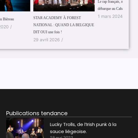
Le rap français, mais aussi international,
débarque au Cabaret Vert
1 mars 2024
/
TAR ACADEMY À FOREST
Seraing,
ATIONAL : QUAND LA BELGIQUE
25 se
IT OUI une fois !
9 avril 2026
/
Publications tendance
Lucky Trolls, de l’Irish punk à la
sauce liégeoise.
19 mai 2023