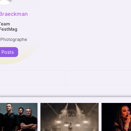
 Braeckman
Team
FestMag
 Photographe
l Posts