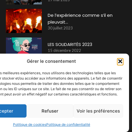
De l’expérience comme s’il en
pleuvait…
30 juillet 2023
LES SOLIDARITÉS 2023
15 décembre 2022
Gérer le consentement
Un cocktail musical à déguster
les meilleures expériences, nous utilisons des technologies telles que les
savoureusement
 stocker et/ou accéder aux informations des appareils. Le fait de consentir
ologies nous permettra de traiter des données telles que le comportement
30 avril 2024
n ou les ID uniques sur ce site. Le fait de ne pas consentir ou de retirer son
 peut avoir un effet négatif sur certaines caractéristiques et fonctions.
cepter
Refuser
Voir les préférences
Politique de cookies
Politique de confidentialité