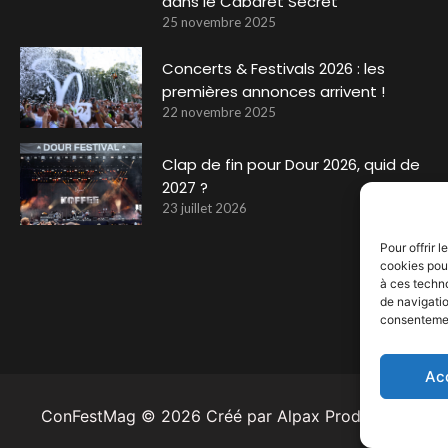
dans le Cabaret Secret
25 novembre 2025
Concerts & Festivals 2026 : les
premières annonces arrivent !
22 novembre 2025
Clap de fin pour Dour 2026, quid de
2027 ?
23 juillet 2026
Pour offrir 
cookies pour
à ces techn
de navigatio
consentement
Ac
ConFestMag ©
2026
Créé par Alpax Production