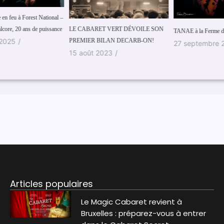
 –
LE CABARET VERT DÉVOILE SON
S
ce
TANAE à la Ferme du Bièreau
PREMIER BILAN DECARB-ON!
N
27 septembre 2020
/
15 août 2023
/
D
2
Articles populaires
Le Magic Cabaret revient à
Bruxelles : préparez-vous à entrer