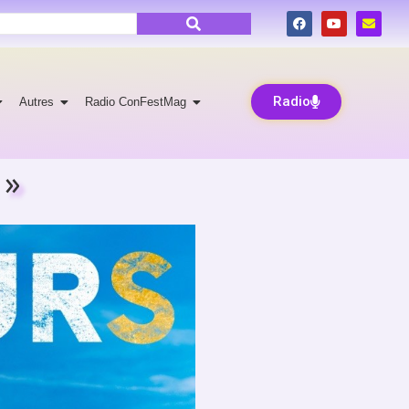
Radio
Autres
Radio ConFestMag
 »