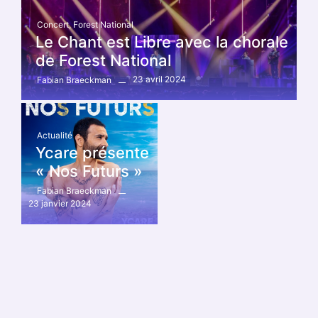
Concert
,
Forest National
Le Chant est Libre avec la chorale
de Forest National
23 avril 2024
Fabian Braeckman
Actualité
Ycare présente
« Nos Futurs »
Fabian Braeckman
23 janvier 2024