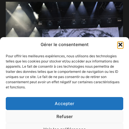
Gérer le consentement
Pour offrir les meilleures expériences, nous utilisons des technologies
telles que les cookies pour stocker et/ou accéder aux informations des
appareils. Le fait de consentir à ces technologies nous permettra de
traiter des données telles que le comportement de navigation ou les ID
uniques sur ce site. Le fait de ne pas consentir ou de retirer son
consentement peut avoir un effet négatif sur certaines caractéristiques
Les carrières d’Adé et Christophe Mali
et fonctions.
s’écrivent désormais au singulier.
15 septembre 2025
Accepter
Refuser