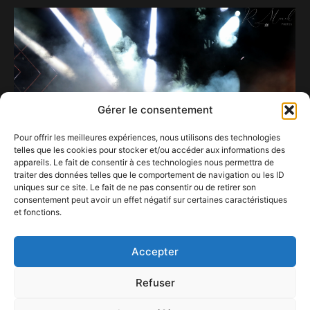
Gérer le consentement
Pour offrir les meilleures expériences, nous utilisons des technologies
telles que les cookies pour stocker et/ou accéder aux informations des
appareils. Le fait de consentir à ces technologies nous permettra de
traiter des données telles que le comportement de navigation ou les ID
uniques sur ce site. Le fait de ne pas consentir ou de retirer son
consentement peut avoir un effet négatif sur certaines caractéristiques
La plaine du Feelgood s’est muée en piste de
et fonctions.
danse géante.
1 juillet 2023
Accepter
Refuser