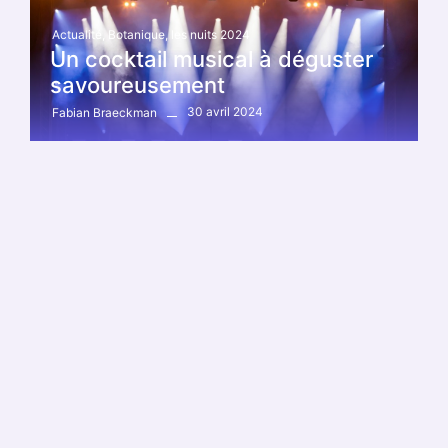
Actualité
,
Botanique
,
les nuits 2024
Un cocktail musical à déguster
savoureusement
30 avril 2024
Fabian Braeckman