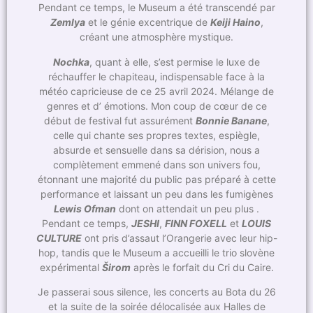
Pendant ce temps, le Museum a été transcendé par
Zemlya
et le génie excentrique de
Keiji Haino
,
créant une atmosphère mystique.
Nochka
, quant à elle, s’est permise le luxe de
réchauffer le chapiteau, indispensable face à la
météo capricieuse de ce 25 avril 2024. Mélange de
genres et d’ émotions. Mon coup de cœur de ce
début de festival fut assurément
Bonnie Banane
,
celle qui chante ses propres textes, espiègle,
absurde et sensuelle dans sa dérision, nous a
complètement emmené dans son univers fou,
étonnant une majorité du public pas préparé à cette
performance et laissant un peu dans les fumigènes
Lewis Ofman
dont on attendait un peu plus .
Pendant ce temps,
JESHI
,
FINN FOXELL
et
LOUIS
CULTURE
ont pris d’assaut l’Orangerie avec leur hip-
hop, tandis que le Museum a accueilli le trio slovène
expérimental
Širom
après le forfait du Cri du Caire.
Je passerai sous silence, les concerts au Bota du 26
et la suite de la soirée délocalisée aux Halles de