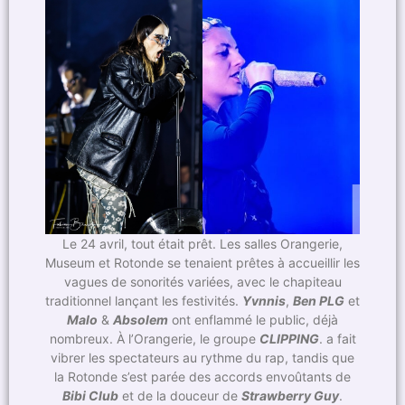
Le 24 avril, tout était prêt. Les salles Orangerie,
Museum et Rotonde se tenaient prêtes à accueillir les
vagues de sonorités variées, avec le chapiteau
traditionnel lançant les festivités.
Yvnnis
,
Ben PLG
et
Malo
&
Absolem
ont enflammé le public, déjà
nombreux. À l’Orangerie, le groupe
CLIPPING
. a fait
vibrer les spectateurs au rythme du rap, tandis que
la Rotonde s’est parée des accords envoûtants de
Bibi Club
et de la douceur de
Strawberry Guy
.