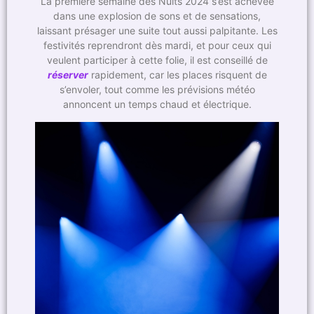
La première semaine des Nuits 2024 s’est achevée
dans une explosion de sons et de sensations,
laissant présager une suite tout aussi palpitante. Les
festivités reprendront dès mardi, et pour ceux qui
veulent participer à cette folie, il est conseillé de
réserver
rapidement, car les places risquent de
s’envoler, tout comme les prévisions météo
annoncent un temps chaud et électrique.