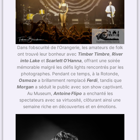
Dans l’obscurité de l’Orangerie, les amateurs de folk
ont trouvé leur bonheur avec
Timber Timbre
,
River
into Lake
et
Scarlett O’Hanna
, offrant une soirée
mémorable malgré les défis lights rencontrés par les
photographes. Pendant ce temps, à la Rotonde,
Osmoze
a brillamment remplacé
Ferdi
, tandis que
Morgan
a séduit le public avec son show captivant.
Au Museum,
Antoine Flipo
a enchanté les
spectateurs avec sa virtuosité, clôturant ainsi une
semaine riche en découvertes et en émotions.