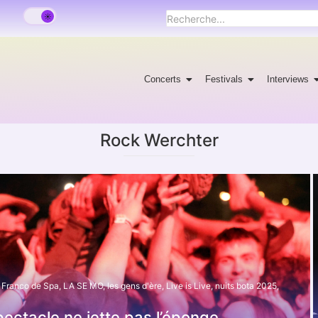
Concerts
Festivals
Interviews
Rock Werchter
Franco de Spa
,
LA SE MO
,
les gens d'ère
,
Live is Live
,
nuits bota 2025
,
pectacle ne jette pas l’éponge.