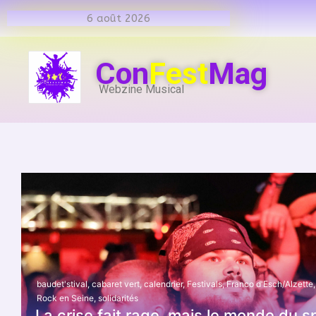
6 août 2026
Con
Fest
Mag
Webzine Musical
baudet'stival
,
cabaret vert
,
calendrier
,
Festivals
,
Franco d'Esch/Alzette
,
Rock en Seine
,
solidarités
La crise fait rage, mais le monde du s