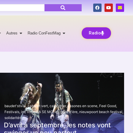
Radio
Autres
Radio ConFestMag
baudet'stival
,
cabaret vert
,
calendrier
,
Essones en scene
,
Feel Good
,
Festivals
,
inc'rock
,
LA SE MO
,
les gens d'ère
,
nieuwpoort beach festival
,
solidarités
D’avril à septembre, les notes vont
swinger un peu partout.