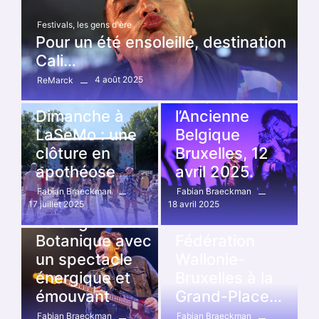
Ancienne Belgique
,
Concert
Festivals
,
les gens d'ère
Cali, passeur
Pour un été ensoleillé, destination
d’âmes et
Cali…
d’émotions
4 août 2025
ReMarck
brûlantes à
Festivals
,
LA SE MO
Dimanche à
l’Ancienne
LaSeMo : une
Belgique
clôture en
Bruxelles, 12
Botanique
,
Concert
apothéose
avril 2025.
Noé Preszow
Fabian Braeckman
Fabian Braeckman
enflamme
17 juillet 2025
18 avril 2025
l’Orangerie du
Actualité
,
Concert
Botanique avec
Fédération
un spectacle
Wallonie-
énergique et
Bruxelles à la
émouvant
Grand-Place…
Fabian Braeckman
Fabian Braeckman