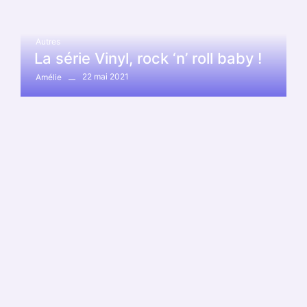
Autres
La série Vinyl, rock ‘n’ roll baby !
22 mai 2021
Amélie