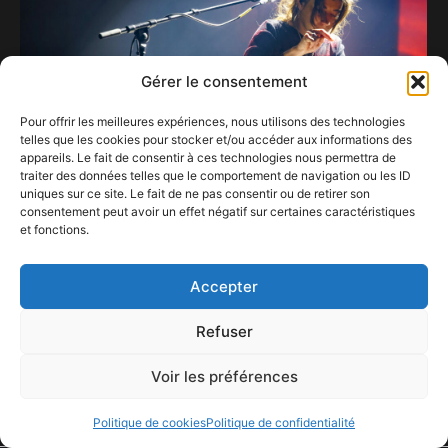
Gérer le consentement
Pour offrir les meilleures expériences, nous utilisons des technologies
telles que les cookies pour stocker et/ou accéder aux informations des
appareils. Le fait de consentir à ces technologies nous permettra de
traiter des données telles que le comportement de navigation ou les ID
uniques sur ce site. Le fait de ne pas consentir ou de retirer son
consentement peut avoir un effet négatif sur certaines caractéristiques
Julie Rains sort lentement, pour entendre
et fonctions.
autrement
21 novembre 2025
Accepter
Refuser
Voir les préférences
ConFestMag ©
2026
Créé par Alpax Production
Politique de cookies
Politique de confidentialité