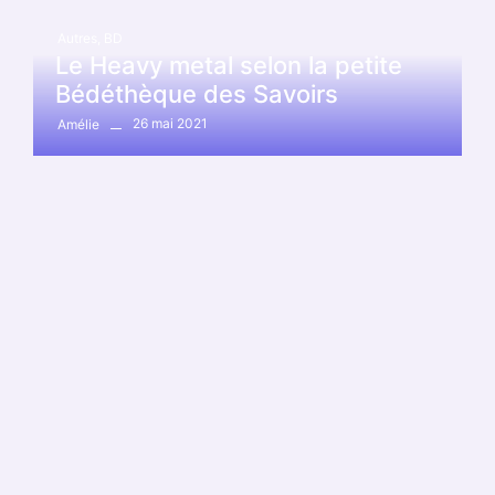
Autres
,
BD
Le Heavy metal selon la petite
Bédéthèque des Savoirs
26 mai 2021
Amélie