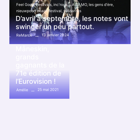
Feel Good
,
Festivals
,
inc'rock
,
LA SE MO
,
les gens d'ère
,
nieuwpoort beach festival
,
solidarités
D’avril à septembre, les notes vont
swinger un peu partout.
Actualité
,
Autres
,
News
13 janvier 2024
ReMarck
Les rockeurs de
Måneskin,
grands
gagnants de la
71e édition de
l’Eurovision !
25 mai 2021
Amélie