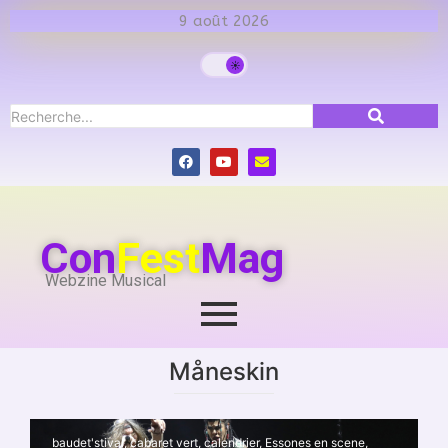
9 août 2026
Con
Fest
Mag
Webzine Musical
Måneskin
baudet'stival
,
cabaret vert
,
calendrier
,
Essones en scene
,