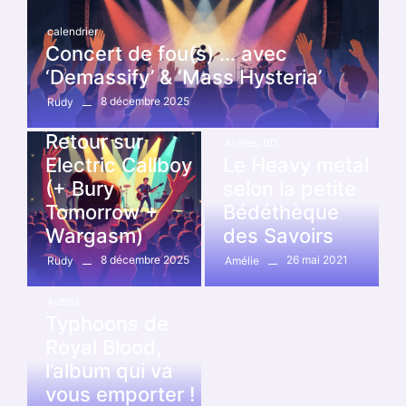
calendrier
Concert de fou(s) … avec
‘Demassify’ & ‘Mass Hysteria’
8 décembre 2025
Rudy
calendrier
Retour sur
Autres
,
BD
Electric Callboy
Le Heavy metal
(+ Bury
selon la petite
Tomorrow +
Bédéthèque
Wargasm)
des Savoirs
8 décembre 2025
26 mai 2021
Rudy
Amélie
Autres
Typhoons de
Royal Blood,
l’album qui va
vous emporter !