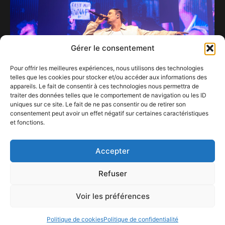
Gérer le consentement
Pour offrir les meilleures expériences, nous utilisons des technologies
telles que les cookies pour stocker et/ou accéder aux informations des
appareils. Le fait de consentir à ces technologies nous permettra de
traiter des données telles que le comportement de navigation ou les ID
uniques sur ce site. Le fait de ne pas consentir ou de retirer son
consentement peut avoir un effet négatif sur certaines caractéristiques
Pierre Garnier au Forest National : un show à
et fonctions.
marquer d’une « Pierre » blanche !
9 avril 2025
Accepter
Refuser
Voir les préférences
ConFestMag ©
2026
Créé par Alpax Production
Politique de cookies
Politique de confidentialité