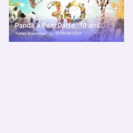
Actualité
,
Parcs à Thème et d'Attractions
Panda à Pairi Daiza…10 ans.
23 février 2024
Fabian Braeckman