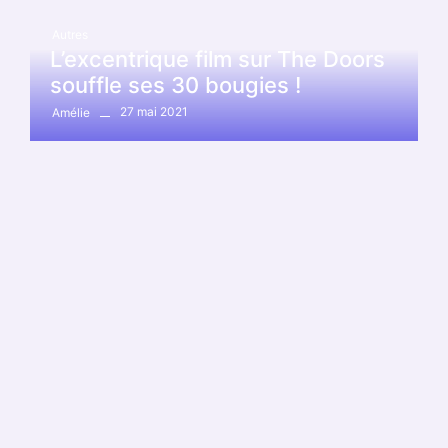
Autres
L’excentrique film sur The Doors
souffle ses 30 bougies !
27 mai 2021
Amélie