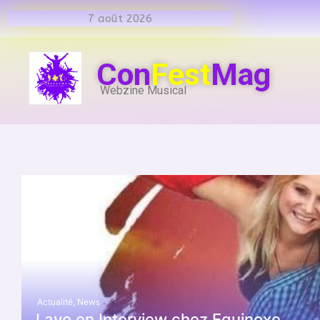
7 août 2026
Con
Fest
Mag
Webzine Musical
Actualité
,
News
Layo en Interview chez Equinoxe