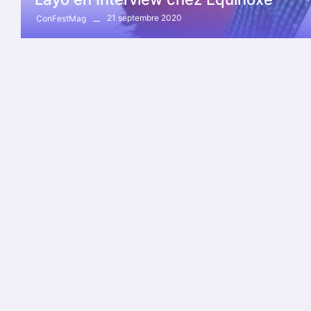
21 septembre 2020
ConFestMag