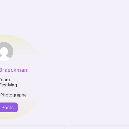
 Braeckman
Team
FestMag
 Photographe
l Posts