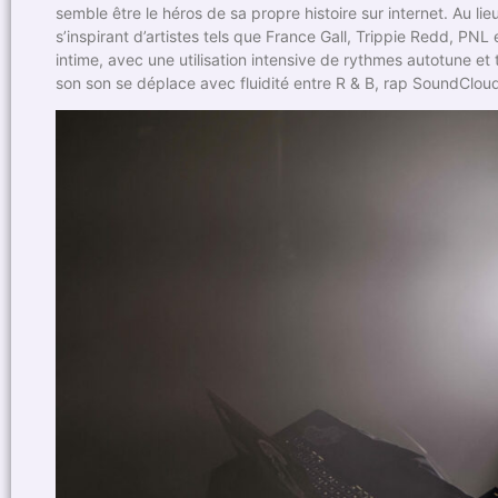
semble être le héros de sa propre histoire sur internet. Au li
s’inspirant d’artistes tels que France Gall, Trippie Redd, 
intime, avec une utilisation intensive de rythmes autotune et t
son son se déplace avec fluidité entre R & B, rap SoundClou