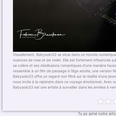
Visuellement, Babysolo33 se situe dans un monde numérique
nuances de rose et de violet. Elle est fortement influencée p
sa colère et ses désillusions romantiques d’une manière fa
ressemble à un film de passage à l’âge adulte, une version f
Babysolo33 offre un regard non filtré sur la réalité d’une je
nous invite à la rejoindre dans ce voyage émotionnel. Avec son
Babysolo33 est une artiste à surveiller dans les années à veni
Tu as aimé notre arti