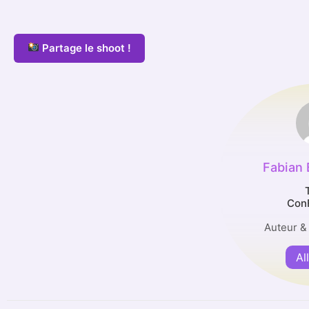
Partage le shoot !
Fabian
Con
Auteur &
Al