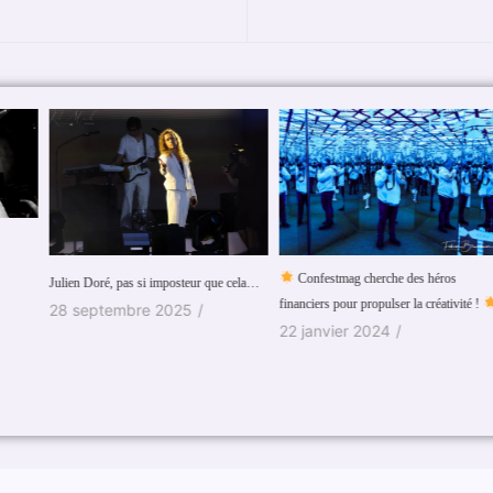
Confestmag cherche des héros
Pu
Julien Doré, pas si imposteur que cela…
financiers pour propulser la créativité !
1
28 septembre 2025
/
22 janvier 2024
/