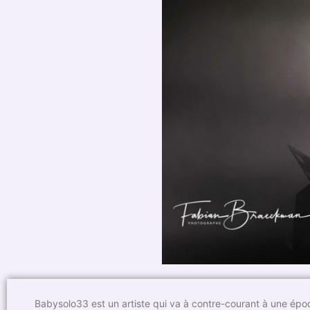
Babysolo33 est un artiste qui va à contre-courant à une épo