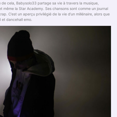
eu de cela, Babysolo33 partage sa vie à travers la musique,
PNL et même la Star Academy. Ses chansons sont comme un journal
rap. C’est un aperçu privilégié de la vie d’un millénaire, alors que
d et dancehall emo.