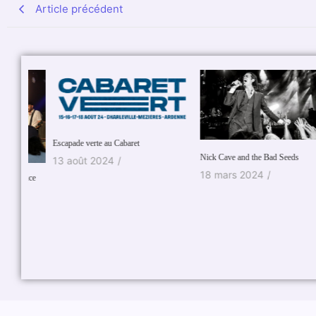
Article précédent
Escapade verte au Cabaret
Nick Cave and the Bad Seeds
13 août 2024
/
18 mars 2024
/
 sauce