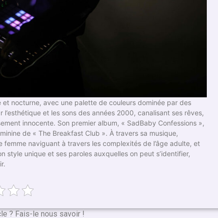
 et nocturne, avec une palette de couleurs dominée par des
ar l’esthétique et les sons des années 2000, canalisant ses rêves,
ussement innocente. Son premier album, « SadBaby Confessions »,
éminine de « The Breakfast Club ». À travers sa musique,
une femme naviguant à travers les complexités de l’âge adulte, et
 style unique et ses paroles auxquelles on peut s’identifier,
r.
cle ? Fais-le nous savoir !