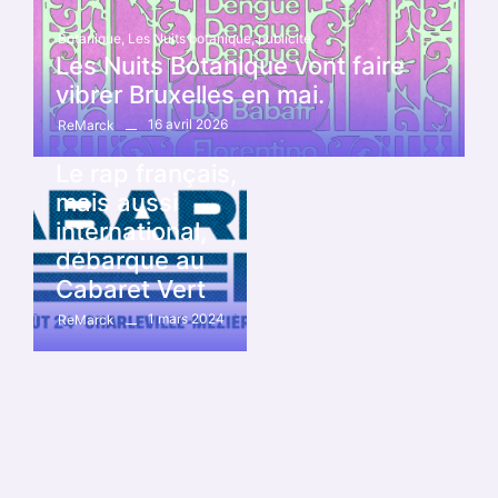
Botanique
,
Les Nuits botanique
,
publicité
Les Nuits Botanique vont faire
vibrer Bruxelles en mai.
16 avril 2026
ReMarck
cabaret vert
,
Festivals
Le rap français,
mais aussi
international,
débarque au
Cabaret Vert
1 mars 2024
ReMarck