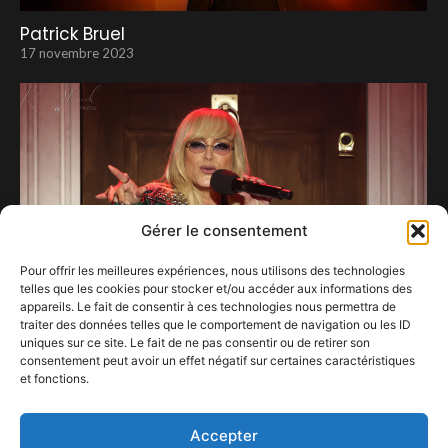
Patrick Bruel
17 novembre 2023
Gérer le consentement
Pour offrir les meilleures expériences, nous utilisons des technologies
telles que les cookies pour stocker et/ou accéder aux informations des
appareils. Le fait de consentir à ces technologies nous permettra de
traiter des données telles que le comportement de navigation ou les ID
uniques sur ce site. Le fait de ne pas consentir ou de retirer son
consentement peut avoir un effet négatif sur certaines caractéristiques
Les années n’ont aucune emprise sur
et fonctions.
Anastacia.
19 avril 2025
Accepter