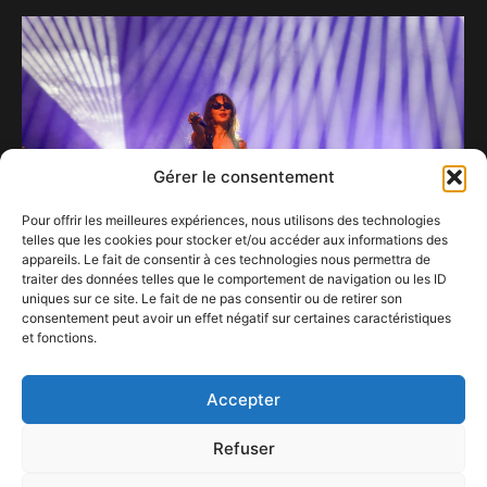
Gérer le consentement
Pour offrir les meilleures expériences, nous utilisons des technologies
telles que les cookies pour stocker et/ou accéder aux informations des
appareils. Le fait de consentir à ces technologies nous permettra de
traiter des données telles que le comportement de navigation ou les ID
uniques sur ce site. Le fait de ne pas consentir ou de retirer son
consentement peut avoir un effet négatif sur certaines caractéristiques
Une soirée à fleur de peau avec Lovelace &
et fonctions.
Anaïs MVA
9 avril 2025
Accepter
Refuser