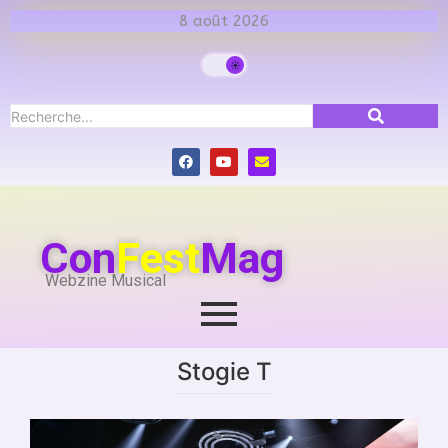
8 août 2026
Con
Fest
Mag
Webzine Musical
Stogie T