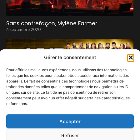
Sans contrefaçon, Mylène Farmer.
6 septembre 2020
Gérer le consentement
Pour offrir les meilleures expériences, nous utilisons des technologies
telles que les cookies pour stocker et/ou accéder aux informations des
appareils. Le fait de consentir à ces technologies nous permettra de
traiter des données telles que le comportement de navigation ou les ID
uniques sur ce site. Le fait de ne pas consentir ou de retirer son
WWE AMÈNE SES SUPERSTARS DU CATCH À
consentement peut avoir un effet négatif sur certaines caractéristiques
FOREST NATIONAL, BRUXELLES, LE 26 AOÛT AVEC LA
et fonctions.
TOURNÉE « ROAD TO BASH IN…
18 mars 2024
Accepter
Refuser