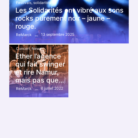
Festivals
,
solidarités
Les Solidarités ont vibré aux sons
rocks purement noir – jaune –
rouge.
13 septembre 2025
ReMarck
Concert
,
News
Ether l’agence
qui fait swinger
et rire Namur,
mais pas que…
6 juillet 2022
ReMarck