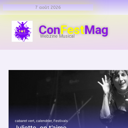
7 août 2026
Con
Fest
Mag
Webzine Musical
cabaret vert
,
calendrier
,
Festivals
Juliette, on t’aime…