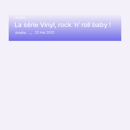
Autres
La série Vinyl, rock ‘n’ roll baby !
22 mai 2021
Amélie