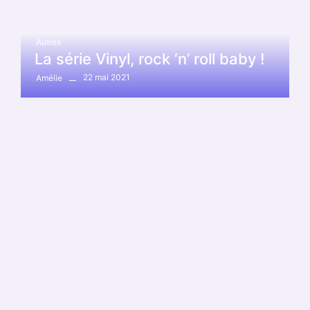
Autres
La série Vinyl, rock ‘n’ roll baby !
22 mai 2021
Amélie