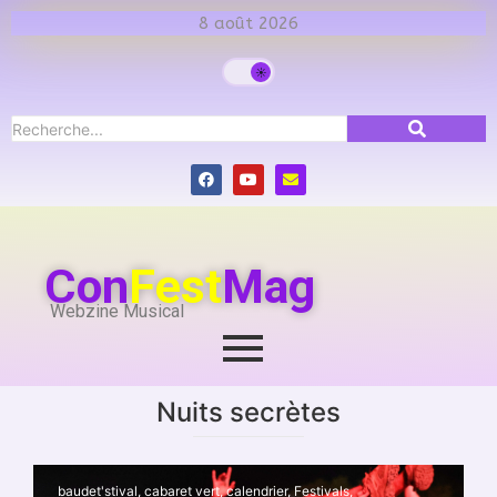
8 août 2026
Con
Fest
Mag
Webzine Musical
Nuits secrètes
baudet'stival
,
cabaret vert
,
calendrier
,
Festivals
,