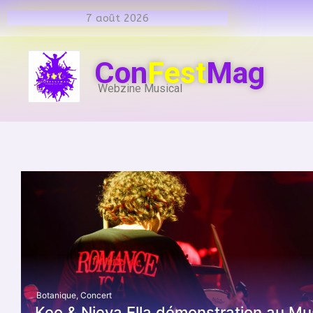
7 août 2026
Con
Fest
Mag
Webzine Musical
Botanique
,
Concert
Keo & Nieva Ella démonstration au M