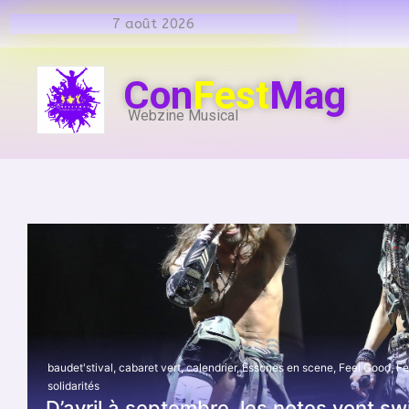
7 août 2026
Con
Fest
Mag
Webzine Musical
baudet'stival
,
cabaret vert
,
calendrier
,
Essones en scene
,
Feel Good
,
Fe
solidarités
D’avril à septembre, les notes vont sw