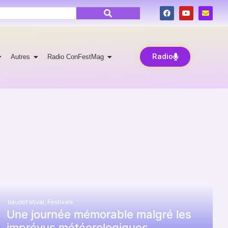
Radio
Autres
Radio ConFestMag
baudet'stival
,
Festivals
Une journée mémorable malgré les
imprévus météorologiques