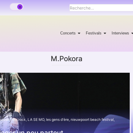
Concerts
Festivals
Interviews
M.Pokora
stivals
,
inc'rock
,
LA SE MO
,
les gens d'ère
,
nieuwpoort beach festival
,
inger un peu partout.