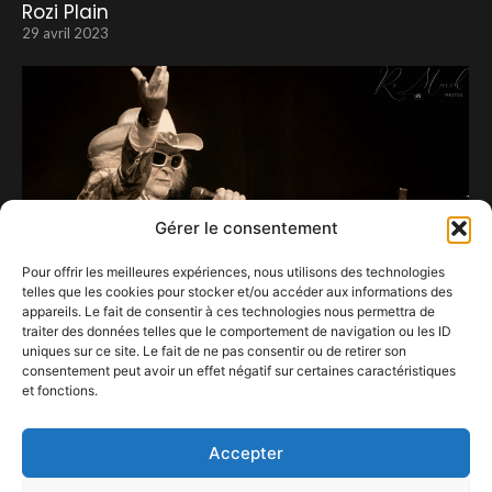
Rozi Plain
29 avril 2023
Gérer le consentement
Pour offrir les meilleures expériences, nous utilisons des technologies
telles que les cookies pour stocker et/ou accéder aux informations des
appareils. Le fait de consentir à ces technologies nous permettra de
traiter des données telles que le comportement de navigation ou les ID
uniques sur ce site. Le fait de ne pas consentir ou de retirer son
consentement peut avoir un effet négatif sur certaines caractéristiques
L’Amiral reste seul capitaine du paquebot aux
et fonctions.
30 millions d’albums.
14 juin 2025
Accepter