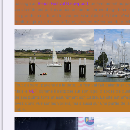
passage au
Beach Festival Nieuwpoort
, un événement auque
vers la côte est parfois annoncé comme chronophage (on ne 
les grands axes durant les vacances scolaires). Et bien, c’est 
ferait rougir plus d’un et l’affiche, souvent méconnue du publ
Tout d’abord, parlons de la date. Le festival fait calendrie
Mais le
NBF
, comme il s’expose sur son logo, dispose de quel
de ses points forts et assurément son cadre. Le site est effe
avez donc vue sur les voiliers, mais aussi sur une partie de 
sable.