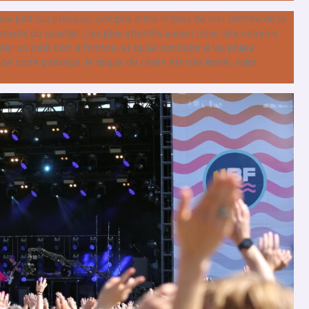
beux plat (ou presque) compris entre le bras de mer (entrée de la
ments du quartier. Les plus attentifs auront donc vite compris
er un petit coin à l’ombre, et qu’au contraire si les pluies
 de notre passage, le risque de chute est très limité, voire