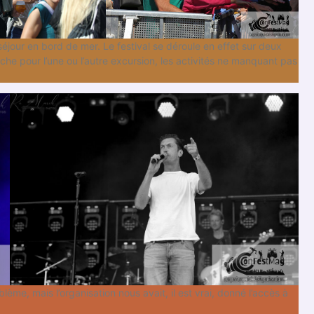
jour en bord de mer. Le festival se déroule en effet sur deux
nche pour l’une ou l’autre excursion, les activités ne manquant pas
me, mais l’organisation nous avait, il est vrai, donné l’accès à