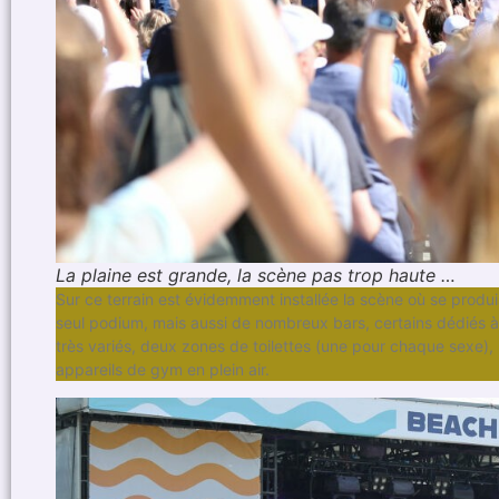
La plaine est grande, la scène pas trop haute …
Sur ce terrain est évidemment installée la scène où se produise
seul podium, mais aussi de nombreux bars, certains dédiés à 
très variés, deux zones de toilettes (une pour chaque sexe),
appareils de gym en plein air.