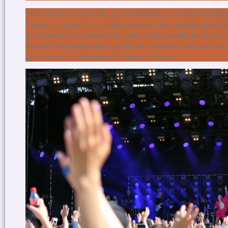
Rentrons donc sur le site, qui est installé sur un espace her
marina) et un petit coin arboré longeant les premiers apparte
qu’en cas d’omniprésence du soleil, il est possible de se dégot
devaient être diluviennes, ce qui n’a nullement été le cas lors
presque nul, vu l’absence de déclivité du sol.