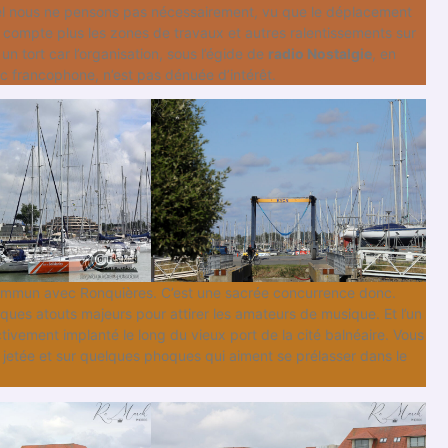
l nous ne pensons pas nécessairement, vu que le déplacement
compte plus les zones de travaux et autres ralentissements sur
un tort car l’organisation, sous l’égide de
radio Nostalgie
, en
ic francophone, n’est pas dénuée d’intérêt.
r commun avec Ronquières. C’est une sacrée concurrence donc.
ques atouts majeurs pour attirer les amateurs de musique. Et l’un
ctivement implanté le long du vieux port de la cité balnéaire. Vous
la jetée et sur quelques phoques qui aiment se prélasser dans le