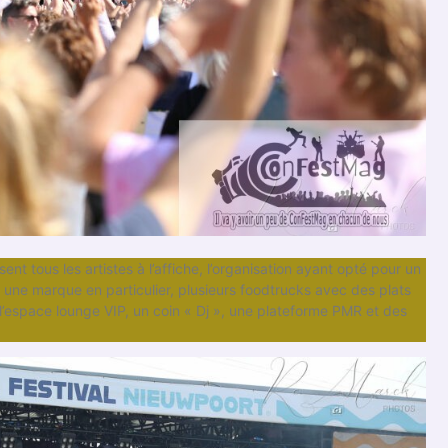
nt tous les artistes à l’affiche, l’organisation ayant opté pour un
une marque en particulier, plusieurs foodtrucks avec des plats
 l’espace lounge VIP, un coin « Dj », une plateforme PMR et des