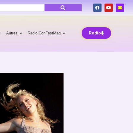
Radio
Autres
Radio ConFestMag