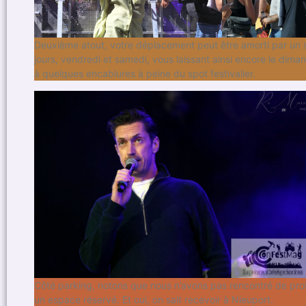
Deuxième atout, votre déplacement peut être amorti par un sé
jours, vendredi et samedi, vous laissant ainsi encore le dima
à quelques encablures à peine du spot festivalier.
Côté parking, notons que nous n’avons pas rencontré de problè
un espace réservé. Et oui, on sait recevoir à Nieuport.