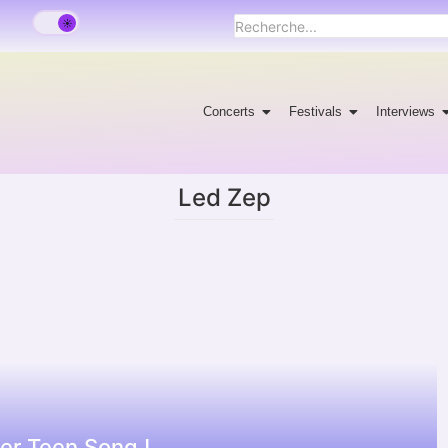
Concerts
Festivals
Interviews
Led Zep
er Teen Song !