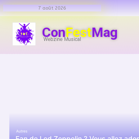
7 août 2026
Con
Fest
Mag
Webzine Musical
Autres
Fan de Led Zeppelin ? Vous allez ador