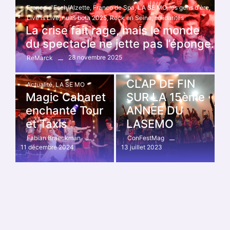
Franco d'Esch/Alzette
,
Franco de Spa
,
LA SE MO
,
les gens d'ère
,
Live is Live
,
nuits bota 2025
,
Rock en Seine
,
solidarités
La crise fait rage, mais le monde
du spectacle ne jette pas l’éponge.
28 novembre 2025
ReMarck
Festivals
,
LA SE MO
CLAP DE FIN
Actualité
,
LA SE MO
Magic Cabaret
SUR LA 15ème
enchante Tour
ANNEE DU
et Taxis
LASEMO
Fabian Braeckman
ConFestMag
11 décembre 2024
13 juillet 2023