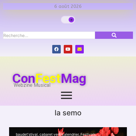
6 août 2026
Con
Fest
Mag
Webzine Musical
la semo
baudet'stival
,
cabaret vert
,
calendrier
,
Festivals
,