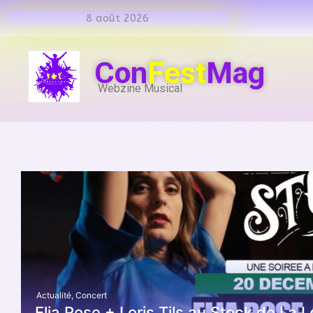
8 août 2026
Con
Fest
Mag
Webzine Musical
Actualité
,
Concert
Elia Rose + Loris Tils au Stock de L