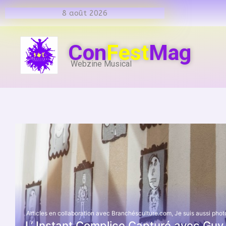
8 août 2026
Con
Fest
Mag
Webzine Musical
Articles en collaboration avec Branchésculture.com
,
Je suis aussi pho
L’ Instant Complice Capturé avec Guy