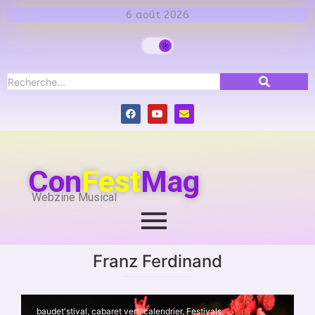
6 août 2026
Con
Fest
Mag
Webzine Musical
Franz Ferdinand
baudet'stival
,
cabaret vert
,
calendrier
,
Festivals
,