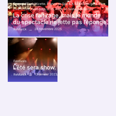
Franco d'Esch/Alzette
,
Franco de Spa
,
LA SE MO
,
les gens d'ère
,
Live is Live
,
nuits bota 2025
,
Rock en Seine
,
solidarités
La crise fait rage, mais le monde
du spectacle ne jette pas l’éponge.
28 novembre 2025
ReMarck
Festivals
L’été sera show.
13 janvier 2023
ReMarck