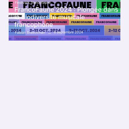
Festivals
,
francofaune
FrancoFaune 2024 : Plongée dans
la biodiversité musicale
francophone
6 septembre 2024
Fabian Braeckman