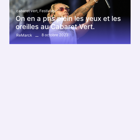
cabaret vert
,
Festivals
On en a pris plein les yeux et les
oreilles au Cabaret Vert.
8 octobre 2023
ReMarck