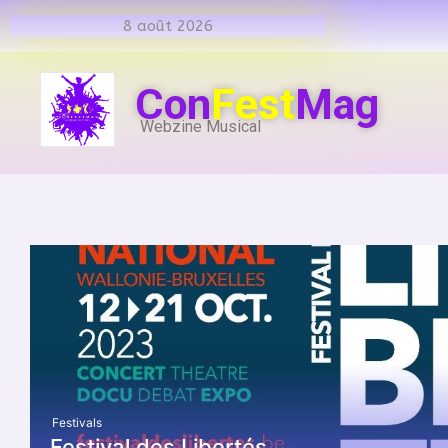
8 août 2026
Con
Fest
Mag
Webzine Musical
Festivals
Festival des Libertés