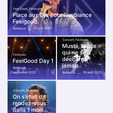
Feel Good
,
Festivals
Place aux Dj’s pour l’ambiance
Feelgood.
30 juin 2023
ReMarck
Concert
,
Festivals
Mustii, la pile
qui ne se
Festivals
décharge
FeelGood Day 1
jamais.
ReMarck
2 septembre 2022
26 août 2022
ReMarck
Concert
,
Festivals
On s’était dit
rendez-vous
dans 1 mois…