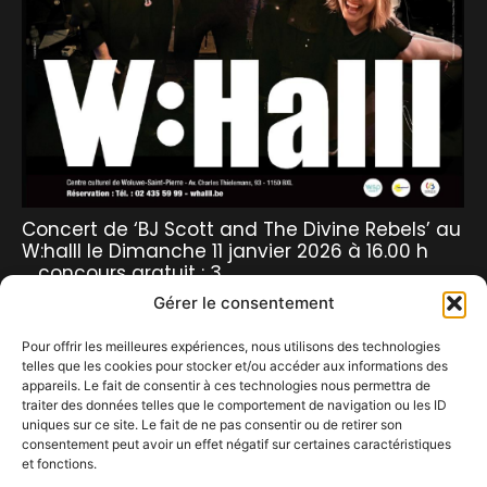
Concert de ‘BJ Scott and The Divine Rebels’ au
W:halll le Dimanche 11 janvier 2026 à 16.00 h
… concours gratuit : 3…
8 décembre 2025
Gérer le consentement
Pour offrir les meilleures expériences, nous utilisons des technologies
telles que les cookies pour stocker et/ou accéder aux informations des
appareils. Le fait de consentir à ces technologies nous permettra de
traiter des données telles que le comportement de navigation ou les ID
uniques sur ce site. Le fait de ne pas consentir ou de retirer son
consentement peut avoir un effet négatif sur certaines caractéristiques
Jeudi 20 août, 1er jour de festival, Teletech va
et fonctions.
secouer le Cabaret Vert.