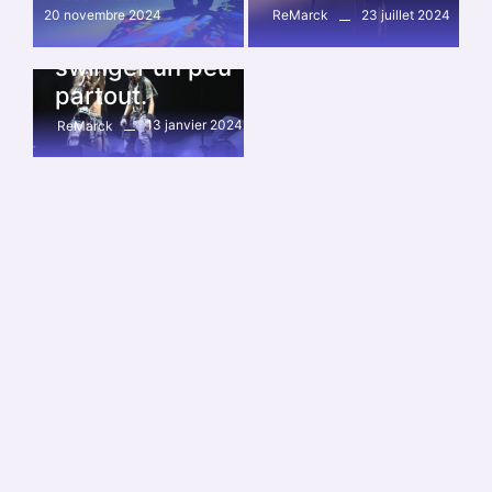
septembre, les
20 novembre 2024
23 juillet 2024
ReMarck
notes vont
swinger un peu
partout.
13 janvier 2024
ReMarck