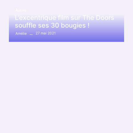
Autres
L’excentrique film sur The Doors
souffle ses 30 bougies !
27 mai 2021
Amélie