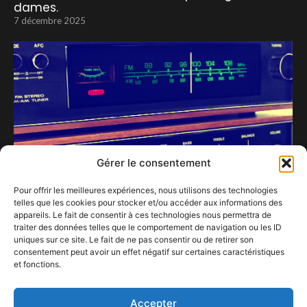
dames.
7 décembre 2025
Gérer le consentement
Pour offrir les meilleures expériences, nous utilisons des technologies
telles que les cookies pour stocker et/ou accéder aux informations des
Confestmag lance sa webradio : votre soutien
appareils. Le fait de consentir à ces technologies nous permettra de
peut tout changer !
traiter des données telles que le comportement de navigation ou les ID
13 janvier 2026
uniques sur ce site. Le fait de ne pas consentir ou de retirer son
consentement peut avoir un effet négatif sur certaines caractéristiques
et fonctions.
Bloody Christmas jusqu’au 23 décembre
22 janvier 2024
Accepter