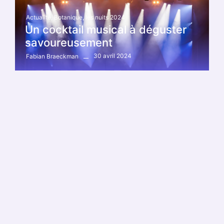
Actualité
,
Botanique
,
les nuits 2024
Un cocktail musical à déguster
savoureusement
30 avril 2024
Fabian Braeckman