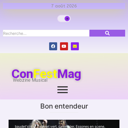
7 août 2026
Con
Fest
Mag
Webzine Musical
Bon entendeur
baudet'stival
,
cabaret vert
,
calendrier
,
Essones en scene
,