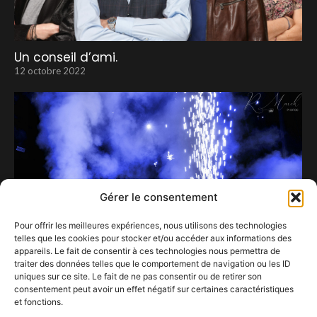
Un conseil d’ami.
12 octobre 2022
Gérer le consentement
Pour offrir les meilleures expériences, nous utilisons des technologies
telles que les cookies pour stocker et/ou accéder aux informations des
appareils. Le fait de consentir à ces technologies nous permettra de
traiter des données telles que le comportement de navigation ou les ID
uniques sur ce site. Le fait de ne pas consentir ou de retirer son
consentement peut avoir un effet négatif sur certaines caractéristiques
Coup d’envoi de Les Gens d’Ere : des étincelles
et fonctions.
au fond des yeux.