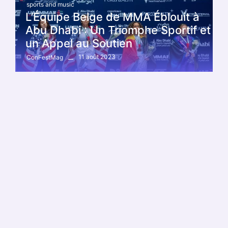
sports and music
L’Équipe Belge de MMA Éblouit à
Abu Dhabi : Un Triomphe Sportif et
un Appel au Soutien
11 août 2023
ConFestMag