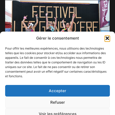
Gérer le consentement
Pour offrir les meilleures expériences, nous utilisons des technologies
telles que les cookies pour stocker et/ou accéder aux informations des
appareils. Le fait de consentir à ces technologies nous permettra de
traiter des données telles que le comportement de navigation ou les ID
uniques sur ce site. Le fait de ne pas consentir ou de retirer son
consentement peut avoir un effet négatif sur certaines caractéristiques
Les Gens d’Ere 2026 : une édition qui comble
et fonctions.
tout le monde.
28 juillet 2026
Accepter
Refuser
Voir les préférences