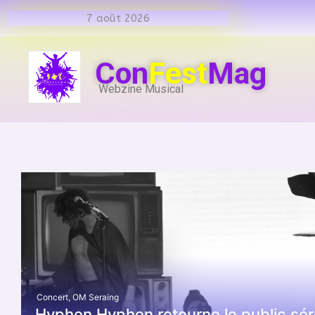
7 août 2026
Con
Fest
Mag
Webzine Musical
Concert
,
OM Seraing
Hyphen Hyphen retourne le public sér