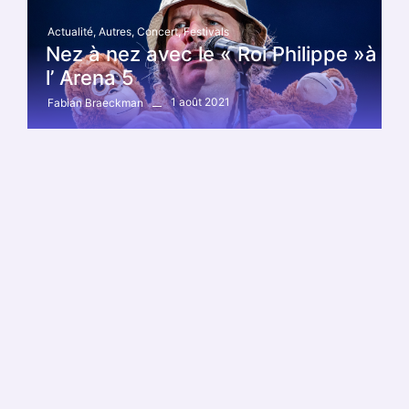
Actualité
,
Autres
,
Concert
,
Festivals
Nez à nez avec le « Roi Philippe »à
l’ Arena 5
1 août 2021
Fabian Braeckman